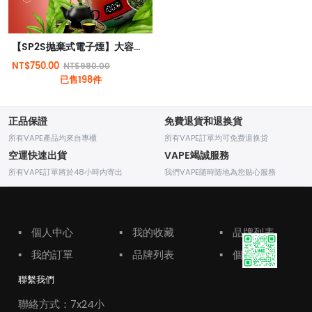
【SP2S抛棄式電子煙】大容量12000口 | 3%尼古丁 | 多種口味選擇 | 台灣現貨
NT$750.00
NT$980.00
已售198件
正品保證
免費退貨和退换貨
所有VAPE產品均來自專櫃
所有VAPE訂單均可免费退换货
空運快速出貨
VAPE竭誠服務
所有VAPE訂單將於48小時内寄出
我們VAPE随時随地為您贴心服務
▪
個人中心
▪
我的收藏
▪
品牌列表
▪
我的訂單
▪
品牌列表
▪
個人中心
聯繫我們
聯絡方式：7x24小