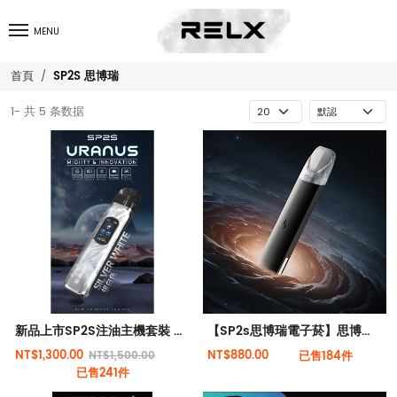
MENU
SP2S 思博瑞
首頁
1- 共 5 条数据
新品上市SP2S注油主機套裝 天王星小煙機 多檔調節 高功率電子主機
【SP2s思博瑞電子菸】思博瑞 SP2 PRO 主機
NT$1,300.00
NT$880.00
NT$1,500.00
已售184件
已售241件