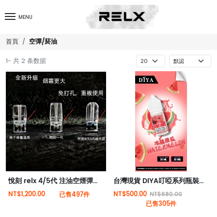
MENU
空彈/菸油
首頁
1- 共 2 条数据
悅刻 relx 4/5代 注油空煙彈悅刻柚子非我魔笛綠蘿通用透明空彈（5個）
台灣現貨 DIYA叮啞系列瓶裝煙油30ML/小煙主機專用
NT$1,200.00
NT$500.00
已售497件
NT$680.00
已售305件