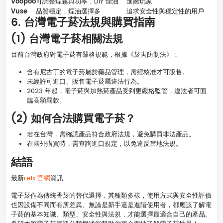
Voopoo
可調整煙霧與功率，DIY 煙油
進階玩家
Vuse
品質穩定，煙油選擇多
追求安全性與穩定性的用戶
6. 台灣電子菸法規與購買指南
(1) 台灣電子菸相關法規
目前台灣政府對電子菸有嚴格規範，根據《菸害防制法》：
含有尼古丁的電子菸屬於藥品管理，需經核准才可販售。
未經許可進口、販售電子菸屬違法行為。
2023 年起，電子菸與加熱菸產品受到更嚴格監管，違法者可面
臨高額罰款。
(2) 如何合法購買電子菸？
若在台灣，需確認產品符合政府法規，避免購買非法產品。
在國外購買時，需查詢進口規定，以免違反當地法規。
結語
最新
relx 官網
資訊
電子菸作為傳統香菸的替代選擇，其種類多樣，使用方式與安全性評價
也因設備不同而有所差異。無論是新手還是進階使用者，都應該了解電
子菸的基本知識、類型、安全性與法規，才能選擇最適合自己的產品。