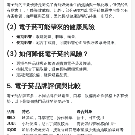
電子菸的主要優勢是避免了香菸燃燒產生的焦油與一氧化碳，但仍然含
有尼古丁，可能導致成癮。此外，部分研究指出電子菸氣霧中可能含有
有害物質，如甲醛與乙醛，因此長期健康影響仍待進一步研究。
(2) 電子菸可能帶來的健康風險
短期影響
：喉嚨乾燥、咳嗽、頭暈。
長期影響
：尼古丁成癮、可能影響心血管與呼吸系統健康。
(3) 如何降低電子菸的風險？
選擇合格品牌與正規管道購買電子菸及煙油。
控制尼古丁攝取量，避免長時間頻繁使用。
定期清潔設備，確保煙霧品質。
5. 電子菸品牌評價與比較
電子菸品牌眾多，不同品牌在煙霧量、口感、設備壽命與價格上各有優
勢，以下是幾個熱門品牌的簡要評價：
品牌
特色
適合對象
RELX
煙彈式，口感穩定，操作簡單
新手、日常使用
JUUL
小巧便攜，尼古丁濃度較高
需要強烈擊喉感的用戶
IQOS
加熱不燃燒技術，接近香菸口感
希望減少焦油攝取的吸菸者