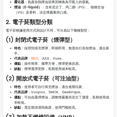
霧化器
：負責加熱煙油並將其轉換為可吸入的蒸氣。
煙油（E-liquid）
：含有尼古丁、丙二醇（PG）、植物甘油
（VG）及香料，決定煙霧量與口感。
2. 電子菸類型分類
電子菸根據使用方式與設計不同，可分為以下幾種類型：
(1) 封閉式電子菸（煙彈型）
特色
：採用預填充煙彈，即插即用，無需自行添加煙油，適合新
手。
代表品牌
：
RELX
、JUUL、Vuse。
優點
：操作簡單、攜帶方便，煙彈更換容易。
缺點
：煙彈選擇受限，長期使用成本較高。
(2) 開放式電子菸（可注油型）
特色
：使用者可自行填充煙油，適合進階玩家。
代表品牌
：Voopoo、SMOK、GeekVape。
優點
：可自由選擇煙油，調整煙霧量與尼古丁濃度，長期使用成
本較低。
缺點
：需定期清潔與維護，使用門檻較高。