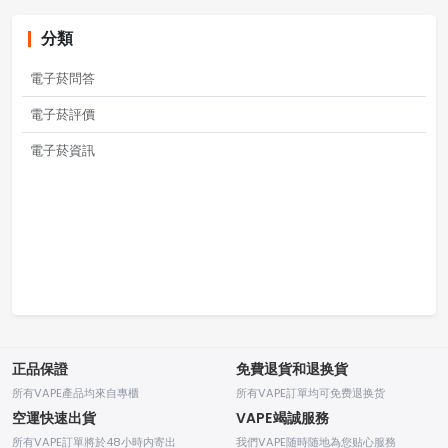
分類
電子菸問答
電子菸評價
電子菸資訊
正品保證
免費退貨和退换貨
所有VAPE產品均來自專櫃
所有VAPE訂單均可免费退换货
空運快速出貨
VAPE竭誠服務
所有VAPE訂單將於48小時内寄出
我們VAPE随時随地為您贴心服務