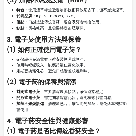
(3) 加熱不燃燒設備（HNB）
特色
：使用煙草棒並透過加熱技術釋放尼古丁，但不燃燒煙草。
代表品牌
：IQOS、Ploom、Glo。
優點
：口感接近傳統香菸，適合吸菸者轉換使用。
缺點
：價格較高，且需要特定的煙草棒。
3. 電子菸使用方法與保養
(1) 如何正確使用電子菸？
確保設備充滿電並正確安裝煙彈或煙油。
使用時輕緩吸入，以獲得最佳霧化效果。
定期更換霧化芯，避免口感變差或燒焦味。
(2) 電子菸的保養與清潔
封閉式電子菸
：主要清潔煙彈接點，確保連接穩定。
開放式電子菸
：需定期清潔霧化器，避免積碳影響口感。
加熱不燃燒設備
：清理加熱片，確保均勻加熱，避免煙草殘留影
響使用。
4. 電子菸安全性與健康影響
(1) 電子菸是否比傳統香菸安全？