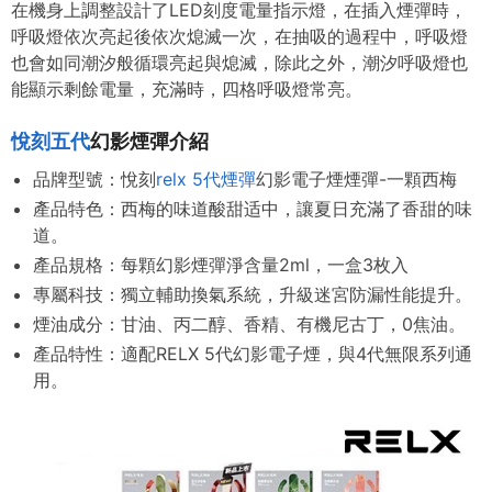
在機身上調整設計了LED刻度電量指示燈，在插入煙彈時，
呼吸燈依次亮起後依次熄滅一次，在抽吸的過程中，呼吸燈
也會如同潮汐般循環亮起與熄滅，除此之外，潮汐呼吸燈也
能顯示剩餘電量，充滿時，四格呼吸燈常亮。
悅刻五代
幻影煙彈介紹
品牌型號：悅刻
relx 5代煙彈
幻影電子煙煙彈-一顆西梅
產品特色：
西梅的味道酸甜适中
，讓夏日充滿了香甜的味
道。
產品規格：每顆幻影煙彈淨含量2ml，一盒3枚入
專屬科技：獨立輔助換氣系統，升級迷宮防漏性能提升。
煙油成分：甘油、丙二醇、香精、有機尼古丁，0焦油。
產品特性：適配RELX 5代幻影電子煙，與4代無限系列通
用。