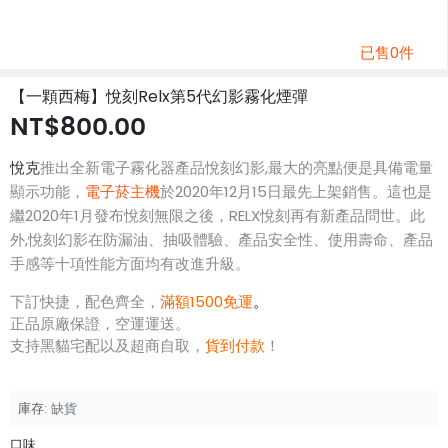
已售0件
【一顆西梅】悅刻Relx第5代幻影霧化煙彈
NT$800.00
悅克
推出全新電子霧化器產品悅刻幻影,最大的亮點便是具備電量
顯示功能，
電子菸主機
於2020年12月15日最先上架銷售。這也是
繼2020年1月發布悅刻無限之後，RELX悅刻再有新產品問世。此
外,悅刻幻影在防漏油、抽吸體驗、產品安全性、使用壽命、產品
手感等十項性能方面均有改進升級。
下訂快捷，配色齊全，
滿額1500免運
。
正品原廠保證，空運運送。
支持黑貓宅配以及超商自取，
貨到付款
！
庫存:
缺貨
口味