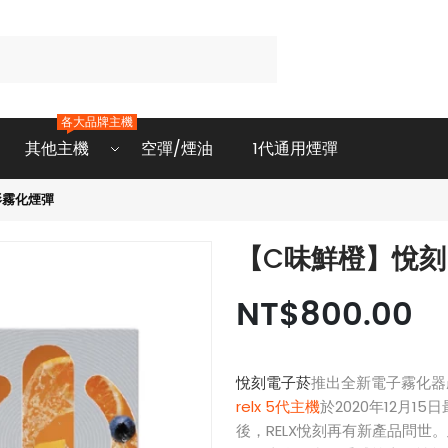
各大品牌主機
其他主機
空彈/煙油
1代通用煙彈
影霧化煙彈
【C味鮮橙】悅刻
NT$800.00
悅刻電子菸
推出全新電子霧化器
relx 5代主機
於2020年12月1
後，RELX悅刻再有新產品問世