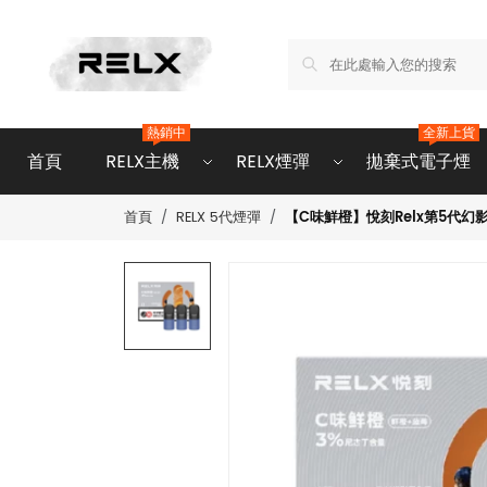
熱銷中
全新上貨
首頁
RELX主機
RELX煙彈
拋棄式電子煙
【C味鮮橙】悅刻Relx第5代幻
首頁
RELX 5代煙彈