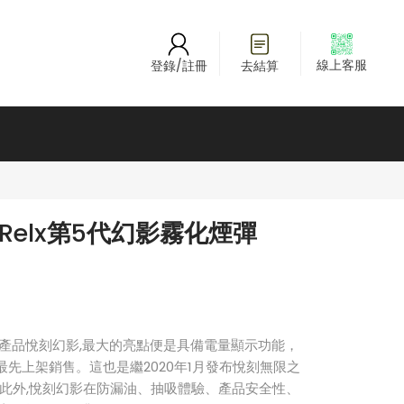
線上客服
登錄/註冊
去結算
Relx第5代幻影霧化煙彈
產品悅刻幻影,最大的亮點便是具備電量顯示功能，
5日最先上架銷售。這也是繼2020年1月發布悅刻無限之
。此外,悅刻幻影在防漏油、抽吸體驗、產品安全性、