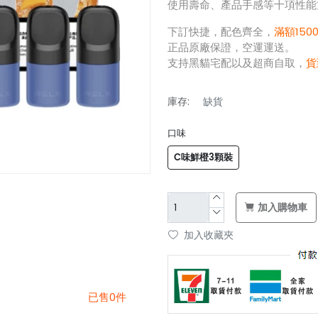
使用壽命、產品手感等十項性能
下訂快捷，配色齊全，
滿額150
正品原廠保證，空運運送。
支持黑貓宅配以及超商自取，
貨
庫存:
缺貨
口味
C味鮮橙3顆裝
加入購物車
加入收藏夾
已售0件