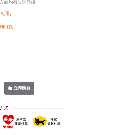
方面均有改進升級。
0免運
。
到付款
！
立即購買