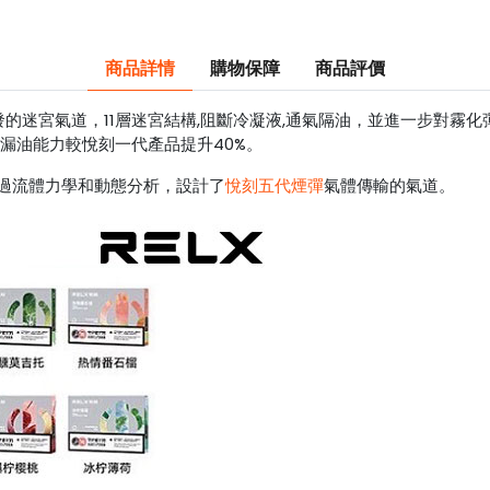
商品詳情
購物保障
商品評價
的迷宮氣道，11層迷宮結構,阻斷冷凝液,通氣隔油，並進一步對霧
漏油能力較悅刻一代產品提升40%。
過流體力學和動態分析，設計了
悅刻五代煙彈
氣體傳輸的氣道。