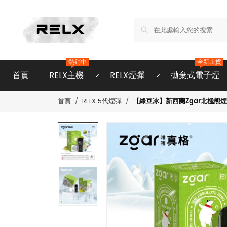
熱銷中
全新上貨
首頁
RELX主機
RELX煙彈
拋棄式電子煙
【綠豆冰】新西蘭Zgar北極熊煙
首頁
RELX 5代煙彈