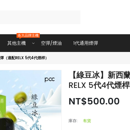
各大品牌主機
其他主機
空彈/煙油
1代通用煙彈
彈（適配RELX 5代4代煙桿）
【綠豆冰】新西蘭
RELX 5代4代煙
NT$500.00
庫存:
有貨