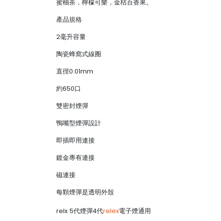
蜜柚茶，檸檬可樂，金桔百香果。
產品規格
2毫升容量
陶瓷蜂窩式線圈
直徑0.01mm
約650口
雙密封煙彈
鴨嘴型煙彈設計
即插即用連接
鍍金專有連接
磁連接
每顆煙彈是透明外殼
relx 5代煙彈4代
relex
電子煙通用