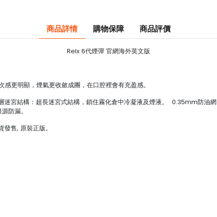
商品詳情
購物保障
商品評價
Relx 6代煙彈 官網海外英文版
層次感更明顯，煙氣更收斂成團，在口腔裡會有充盈感。
1層迷宮結構：超長迷宮式結構，鎖住霧化倉中冷凝液及煙液。 0.35mm防油
根源防漏。
貨發售, 原裝正版。