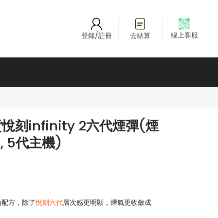
線上客服
登錄/註冊
去結算
infinity 2六代煙彈(煙
4, 5代主機)
煙油配方，除了
悅刻六代
層次感更明顯，煙氣更收斂成