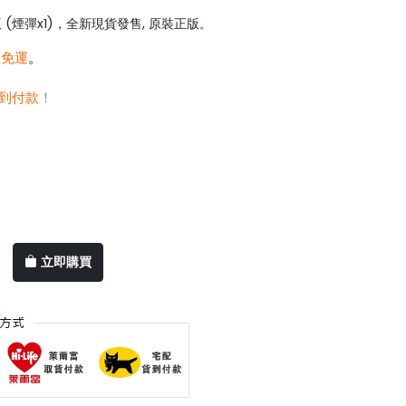
(煙彈x1)，全新現貨發售, 原裝正版
。
0免運
。
到付款
！
立即購買