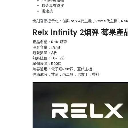
即插即用連接
鍍金專有連接
磁連接
悅刻官網提示您：僅與Relx 4代主機，Relx 5代主機，Rel
Relx Infinity 2烟弹 莓果
產品名稱：
Relx 煙彈
油倉容量：1.9ml
包裝數量：3枚
熱絲阻值：1.0~1.2Ω
單個煙彈：500口
兼容通用：
電子煙Relx
四、五代主機
煙油成分：甘油，丙二醇，尼古丁，香料