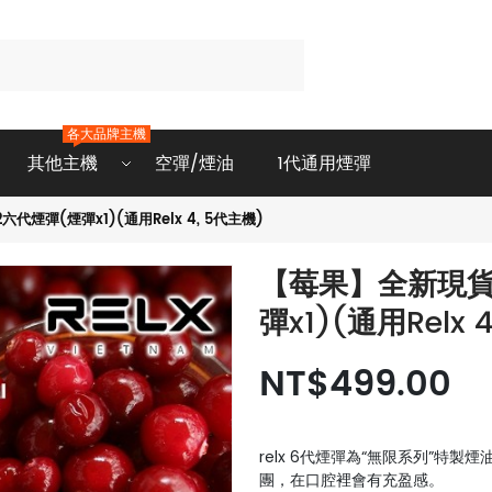
各大品牌主機
其他主機
空彈/煙油
1代通用煙彈
六代煙彈(煙彈x1)(通用Relx 4, 5代主機)
【莓果】全新現貨悅刻
彈x1)(通用Relx 
NT$499.00
relx 6代煙彈為“無限系列”特製
團，在口腔裡會有充盈感。