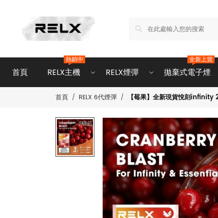
熱銷中
全新上貨
首頁
RELX主機
RELX煙彈
拋棄式電子煙
【莓果】全新現貨悅刻infinity 2
首頁
RELX 6代煙彈