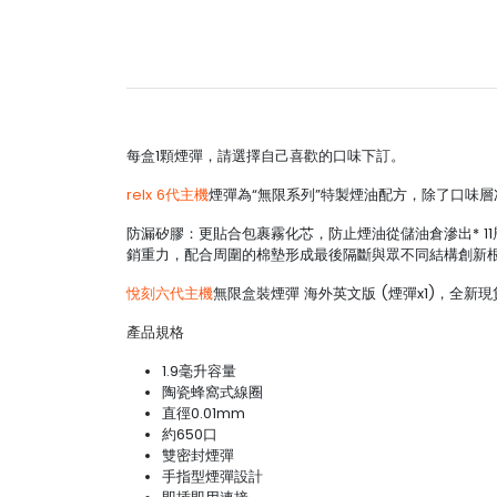
每盒1顆煙彈，請選擇自己喜歡的口味下訂。
relx 6代主機
煙彈為“無限系列”特製煙油配方，除了口味
防漏矽膠：更貼合包裹霧化芯，防止煙油從儲油倉滲出* 1
銷重力，配合周圍的棉墊形成最後隔斷與眾不同結構創新
悅刻六代主機
無限盒裝煙彈 海外英文版 (煙彈x1)，全新現
產品規格
1.9毫升容量
陶瓷蜂窩式線圈
直徑0.01mm
約650口
雙密封煙彈
手指型煙彈設計