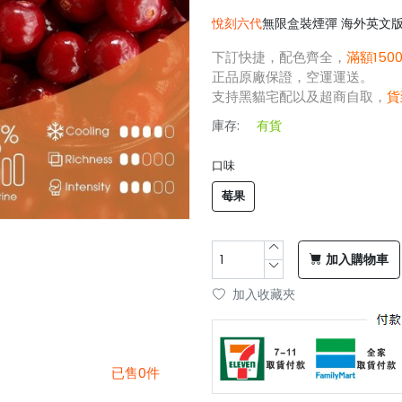
悅刻六代
無限盒裝煙彈 海外英文版 
下訂快捷，配色齊全，
滿額150
正品原廠保證，空運運送。
支持黑貓宅配以及超商自取，
貨
庫存:
有貨
口味
莓果
加入購物車
加入收藏夾
已售0件