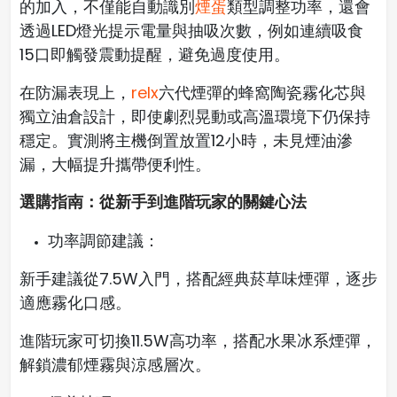
的加入，不僅能自動識別
煙蛋
類型調整功率，還會
透過LED燈光提示電量與抽吸次數，例如連續吸食
15口即觸發震動提醒，避免過度使用。
在防漏表現上，
relx
六代煙彈的蜂窩陶瓷霧化芯與
獨立油倉設計，即使劇烈晃動或高溫環境下仍保持
穩定。實測將主機倒置放置12小時，未見煙油滲
漏，大幅提升攜帶便利性。
選購指南：從新手到進階玩家的關鍵心法
功率調節建議：
新手建議從7.5W入門，搭配經典菸草味煙彈，逐步
適應霧化口感。
進階玩家可切換11.5W高功率，搭配水果冰系煙彈，
解鎖濃郁煙霧與涼感層次。