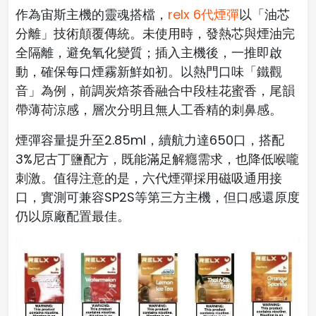
作為宙斯主機的靈魂搭檔，
relx 6代煙彈
以「油芯
分離」技術顛覆傳統。未使用時，發熱芯與煙油完
全隔離，避免氧化變質；插入主機後，一推即啟
動，確保每口煙霧新鮮如初。以熱門口味「鐵觀
音」為例，前調炭焙茶香融合中段桂花蜜香，尾韻
帶薄荷涼感，層次分明且無人工香精的刺鼻感。
煙彈容量提升至2.85ml，續航力達650口，搭配
3%尼古丁鹽配方，既能滿足解癮需求，也降低喉嚨
刺激。值得注意的是，六代煙彈採用磁吸通用接
口，實測可兼容SP2S等第三方主機，但口感還原度
仍以原廠配置最佳。