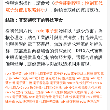
性與進階操作，請參考《
從性能到煙彈：悅刻五代
電子菸使用攻略解析
》，解鎖替戒菸的實用技巧。
結語：替菸趨勢下的科技革命
從初代到六代，
relx 電子菸
始終以「減少危害」為
核心理念，結合工業設計與用戶洞察，打造兼具性
能與美學的電子菸產品。無論是追求潮流的年輕族
群，或需應對商務場合的資深菸民，RELX六代宙斯
主機皆能提供量身定制的替菸方案。選擇合適的設
備與煙彈，讓健康轉型與品味追求同步實現。
relx 電子菸
relx
悅刻
悅刻電子菸
電子菸 relx
電子菸線上購買
悅客電
子菸
relex
悅克
relx電子煙
瑞克電子菸
悅刻主機
relx 主機
relx 電子
菸台灣
電子菸主機
電子霧化器
電子菸價錢
relx 5代
悅刻五代
relx 6
代
悅刻六代
relx 5代主機
悅刻五代主機
relx 6代主機
悅刻六代主機
relx 5代煙彈
悅刻五代煙彈
relx 6代煙彈
悅刻六代煙彈
電子菸 relx
relx 電子菸價格
relx 電子菸台灣
電子菸主機
悅客電子菸
relx 煙彈口
味推薦
relx 煙彈哪裡買
悅刻煙彈口味
relx 煙彈購買
relx 煙彈台灣