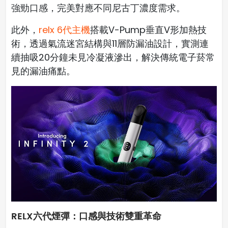
強勁口感，完美對應不同尼古丁濃度需求。
此外，
relx 6代主機
搭載V-Pump垂直V形加熱技
術，透過氣流迷宮結構與11層防漏油設計，實測連
續抽吸20分鐘未見冷凝液滲出，解決傳統電子菸常
見的漏油痛點。
RELX六代煙彈：口感與技術雙重革命