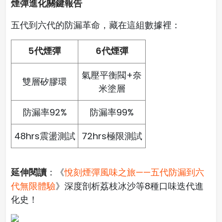
煙彈進化關鍵報告
五代到六代的防漏革命，藏在這組數據裡：
5代煙彈
6代煙彈
氣壓平衡閥+奈
雙層矽膠環
米塗層
防漏率92%
防漏率99%
48hrs震盪測試
72hrs極限測試
延伸閱讀
：《
悅刻煙彈風味之旅——五代防漏到六
代無限體驗
》深度剖析荔枝冰沙等8種口味迭代進
化史！