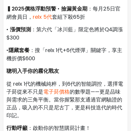
▍2025價格浮動預警
撿漏黃金期
•
：每月25日官
網會員日，
relx 5代
套組下殺65折
漲價預測
•
：第六代「冰川藍」限定色將於Q4調漲
$300
隱藏套餐
•
：搜「relx 1代+6代煙彈」關鍵字，享主
機折價$600
聰明入手你的霧化戰友
從 relx 1代的機械純粹，到6代的智能調控，選擇電
子菸從來不只是
電子菸價格
的數學題——更是品味
與需求的三角平衡。當你握緊那支通過官網驗證的
正品，吸入的不只是尼古丁，更是科技迭代的時代
印記。
行動呼籲
：啟動你的智慧購菸計畫！