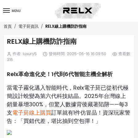
MENU
RELX線上購機防詐指南
首頁
電子菸資訊
RELX線上購機防詐指南
作者: luxury5
發佈時間: 2025-06-16 16:09:50
查看數:
316
Relx革命進化史！1代到6代智能主機全解析
當電子霧化邁入智能時代，Relx電子菸已從初代極
簡設計蛻變為第六代科技結晶。2025年台灣線上
銷量暴增300%，但驚人數據背後藏著陷阱——每3
支
電子菸線上購買
訂單就有1件仿冒品！資深玩家警
告：「買錯代差，堪比抽到空包彈！」