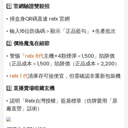
官網驗證雙殺招
1️⃣
• 掃盒身QR碼直連 relx 官網
• 輸入16位防偽碼＞顯示「正品藍勾」+生產批次
價格魔鬼在細節
2️⃣
• 警惕「
relx 6代
主機+4顆煙彈＜1,500」陷阱價
（正品成本＞1,500」陷阱價（正品成本＞2,200）
•
relx 1 代
清庫存可撿便宜，但需確認非重新包裝機
直播賣場暗藏玄機
3️⃣
• 認明「Relx台灣授權」藍盾標章（仿牌愛用「原
廠直營」話術）