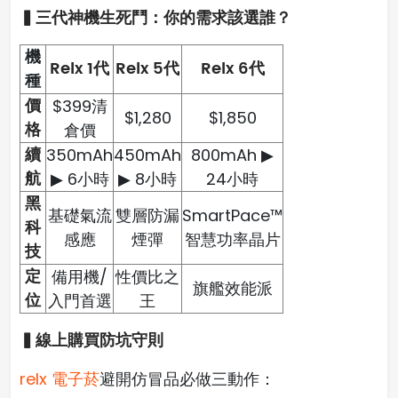
▍三代神機生死鬥：你的需求該選誰？
機
Relx 1代
Relx 5代
Relx 6代
種
價
$399清
$1,280
$1,850
格
倉價
續
350mAh
450mAh
800mAh ▶
航
▶ 6小時
▶ 8小時
24小時
黑
基礎氣流
雙層防漏
SmartPace™
科
感應
煙彈
智慧功率晶片
技
定
備用機/
性價比之
旗艦效能派
位
入門首選
王
▍線上購買防坑守則
relx 電子菸
避開仿冒品必做三動作：