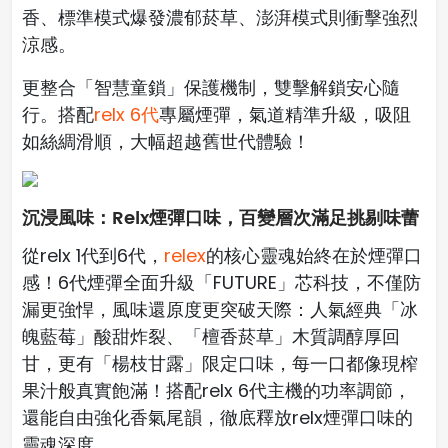
香、標準模式爆發濃郁菸草、澎湃模式則衝擊強烈
涼感。
更整合「智慧童鎖」保護機制，雙擊解鎖安心隨
行。搭配
relx 6代
專屬煙彈，氣道精準升級，吸阻
如絲綢滑順，大幅超越舊世代體驗！
沉浸風味：Relx煙彈口味，百變層次滿足挑剔味蕾
從relx 1代到6代，
relex
的核心靈魂始終在於煙彈口
感！6代煙彈全面升級「FUTURE」芯科技，不僅防
漏更強悍，風味還原度更突破天際：人氣經典「冰
魄藍莓」酸甜炸裂、「檀香菸草」木質調醇厚回
甘，更有「楊枝甘露」限定口味，每一口都像現榨
果汁般真實飽滿！搭配relx 6代主機的功率調節，
還能自由強化香氣尾韻，徹底釋放relx煙彈口味的
靈魂深度。