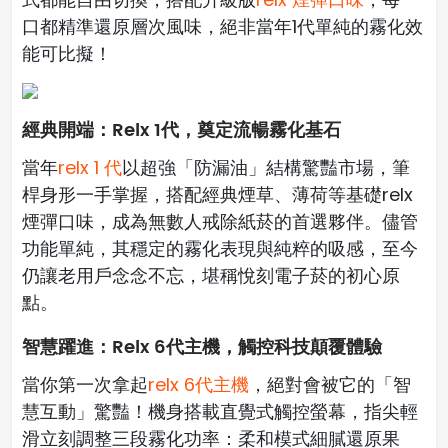
口都精準還原層次風味，絕非當年1代單純的霧化效
能可比擬！
經典開端：Relx 1代，奠定流暢霧化基石
當年
relx 1 代
以超強「防漏油」結構驚豔市場，筆
桿身形一手掌握，搭配經典煙草、薄荷等基礎relx
煙彈口味，成為無數人戒除紙菸的首選夥伴。儘管
功能單純，其穩定的霧化表現與純粹的吸感，至今
仍讓老用戶念念不忘，堪稱悅刻電子菸的初心原
點。
智慧躍進：Relx 6代主機，觸控科技顛覆體驗
當你第一次拿起
relx 6代主機
，絕對會被它的「智
慧互動」驚豔！機身搭載直覺式觸控螢幕，指尖輕
滑立刻調整三段霧化功率：柔和模式細膩還原果