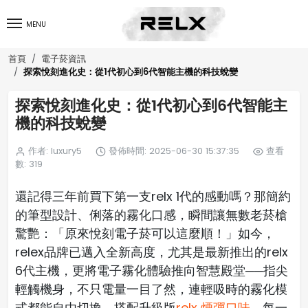
MENU
首頁
電子菸資訊
探索悅刻進化史：從1代初心到6代智能主機的科技蛻變
探索悅刻進化史：從1代初心到6代智能主
機的科技蛻變
作者: luxury5
發佈時間: 2025-06-30 15:37:35
查看
數: 319
還記得三年前買下第一支relx 1代的感動嗎？那簡約
的筆型設計、俐落的霧化口感，瞬間讓無數老菸槍
驚艷：「原來悅刻電子菸可以這麼順！」如今，
relex品牌已邁入全新高度，尤其是最新推出的relx
6代主機，更將電子霧化體驗推向智慧殿堂──指尖
輕觸機身，不只電量一目了然，連輕吸時的霧化模
式都能自由切換，搭配升級版
relx 煙彈口味
，每一