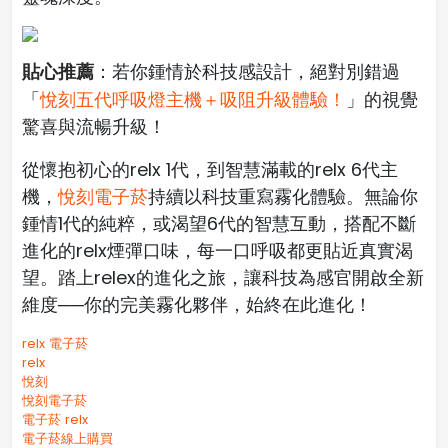
貼心推薦
：若你鍾情於科技感設計，絕對別錯過
「
悅刻五代呼吸燈主機＋吸阻升級體驗！
」的視覺
驚喜與流暢升級！
從懷抱初心的relx 1代，到智慧滿載的relx 6代主
機，
悅刻電子菸
持續以科技重寫霧化體驗。無論你
鍾情1代的純粹，或渴望6代的智慧互動，搭配不斷
進化的relx煙彈口味，每一口呼吸都更貼近真實渴
望。踏上relex的進化之旅，讓科技為感官開啟全新
維度──你的完美霧化夥伴，始終在此進化！
relx 電子菸
relx
悅刻
悅刻電子菸
電子菸 relx
電子菸線上購買