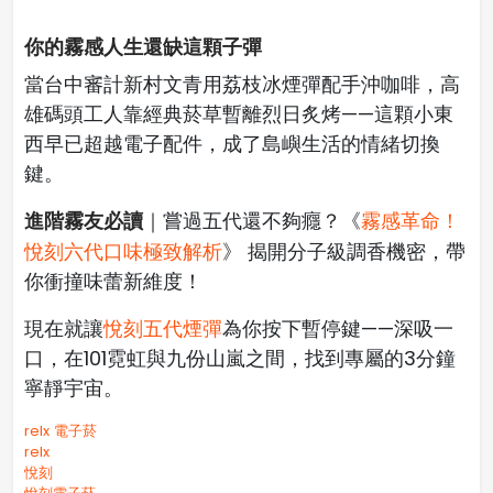
你的霧感人生還缺這顆子彈
當台中審計新村文青用荔枝冰煙彈配手沖咖啡，高
雄碼頭工人靠經典菸草暫離烈日炙烤——這顆小東
西早已超越電子配件，成了島嶼生活的情緒切換
鍵。
進階霧友必讀
｜嘗過五代還不夠癮？《
霧感革命！
悅刻六代口味極致解析
》 揭開分子級調香機密，帶
你衝撞味蕾新維度！
現在就讓
悅刻五代煙彈
為你按下暫停鍵——深吸一
口，在101霓虹與九份山嵐之間，找到專屬的3分鐘
寧靜宇宙。
relx 電子菸
relx
悅刻