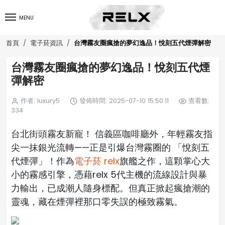
MENU
台灣霧友圈瘋搶的夢幻逸品！悅刻五代煙彈解密
首頁
電子菸資訊
台灣霧友圈瘋搶的夢幻逸品！悅刻五代煙
彈解密
作者: luxury5
發佈時間: 2025-07-10 15:50:11
查看數:
334
台北街頭霧友新寵！ 信義區咖啡廳外，年輕霧友指
尖一抹銀光流轉——正是引爆台灣霧圈的 「悅刻五
代煙彈」！作為
電子菸 relx
旗艦之作，這顆掌心大
小的霧感引擎，憑藉relx 5代主機的流線設計與暴
力輸出，已成潮人隨身標配。但真正掀起瘋搶潮的
靈魂，藏在煙彈裡那口零失誤的極致霧氣。