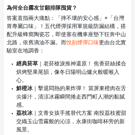
為何全台霧友甘願排隊囤貨？
答案直指兩大痛點：「摔不壞的安心感」×「台灣
胃專屬口味」！五代煙彈採用軍規級防漏結構，搭
配升級蜂窩陶瓷芯，即使塞在機車座墊下狂奔中山
北路，依舊滴油不漏。而
悅刻煙彈口味
更由台北實
驗室在地調香：
經典菸草
｜老菸槍淚推神還原！ 焦香菸絲揉合
烘烤堅果尾韻，像冬日陽明山爐火般暖喉入
心。
鮮橙冰
｜擊退悶熱的果炸彈！ 當屏東橙肉在舌
尖爆汁，清涼冰霧瞬間捲走西門町人潮的黏膩
感。
荔枝冰
｜文青女孩手搖替代方案 南投荔枝蜜甜
交織玉山雪霧般的沁涼，永康街咖啡杯旁的新
風景。