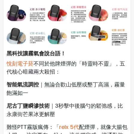
黑科技讓霧氣會說台語！
悅刻電子菸
不同於他牌煙彈的「時靈時不靈」，五
代核心暗藏兩大殺招：
智能氣流調控
｜無論合歡山低壓或墾丁高濕，霧量
飽滿如一
尼古丁鹽瞬滲技術
｜3秒擊中後腦勺的鬆弛感，比
永康街芒果冰更解壓
難怪PTT霧版瘋傳：「
relx 5代
配煙彈，就像大腸包