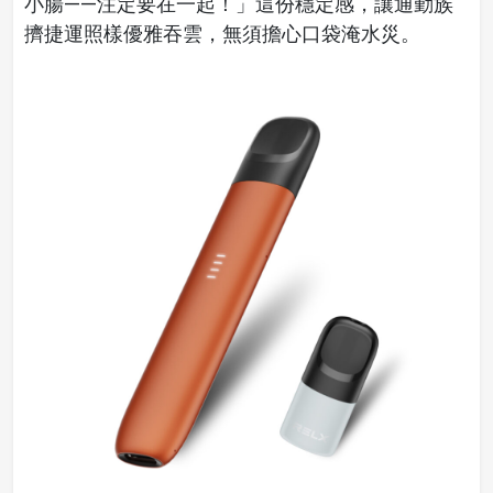
小腸——注定要在一起！」這份穩定感，讓通勤族
擠捷運照樣優雅吞雲，無須擔心口袋淹水災。