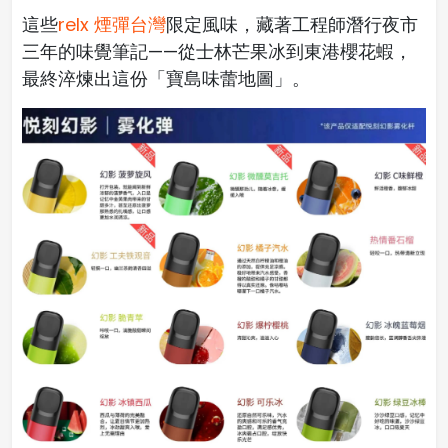
這些
relx 煙彈台灣
限定風味，藏著工程師潛行夜市
三年的味覺筆記——從士林芒果冰到東港櫻花蝦，
最終淬煉出這份「寶島味蕾地圖」。