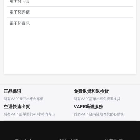
電子菸問答
電子菸評價
電子菸資訊
正品保證
免費退貨和退换貨
所有VAPE產品均來自專櫃
所有VAPE訂單均可免费退换货
空運快速出貨
VAPE竭誠服務
所有VAPE訂單將於48小時内寄出
我們VAPE随時随地為您贴心服務