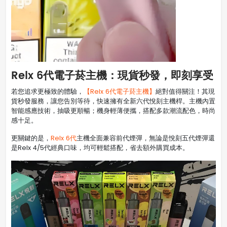
Relx 6代電子菸主機：現貨秒發，即刻享受
若您追求更極致的體驗，
【Relx 6代電子菸主機】
絕對值得關注！其現
貨秒發服務，讓您告別等待，快速擁有全新六代悅刻主機桿。主機內置
智能感應技術，抽吸更順暢；機身輕薄便攜，搭配多款潮流配色，時尚
感十足。
更關鍵的是，
Relx 6代
主機全面兼容前代煙彈，無論是悅刻五代煙彈還
是Relx 4/5代經典口味，均可輕鬆搭配，省去額外購買成本。