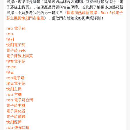
選擇正規渠道是關鍵！建議透過品牌官方旗艦店或授權經銷商進行「電
子菸線上購買」，確保產品品質與售後保障。若您想了解更多加熱菸新
選擇，不妨參考我們的另一篇文章《
探索加熱菸新選擇：Relx 6代電子
菸主機與悅刻門市推薦
》，獲取門市體驗攻略與專業評測！
relx 電子菸
relx
悅刻
悅刻電子菸
電子菸 relx
電子菸線上購買
悅客電子菸
relex
悅克
relx電子煙
瑞克電子菸
悅刻主機
relx 主機
relx 電子菸台灣
電子菸主機
電子霧化器
電子菸價錢
悅刻煙彈
relx 煙彈口味