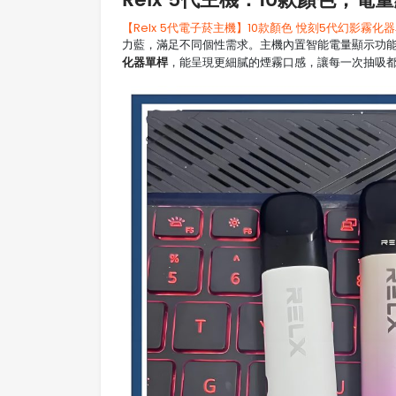
Relx 5代主機：10款顏色，
【Relx 5代電子菸主機】10款顏色 悅刻5代幻影霧化
力藍，滿足不同個性需求。主機內置智能電量顯示功
化器單桿
，能呈現更細膩的煙霧口感，讓每一次抽吸