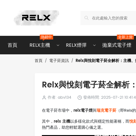
熱銷中
全新上貨
首頁
RELX主機
RELX煙彈
拋棄式電子煙
Relx與悅刻電子菸全解析：主機
首頁
電子菸資訊
Relx與悅刻電子菸全解
作者: abv134
發佈時間: 2025-07-21 10:41:
relx電子煙
瑞克電子菸
在電子菸市場中，
與
（即Rel
relx 主機
悅
其中，
以多樣化款式與穩定性能著稱，而
熱門產品，助您輕鬆選購心儀之選。