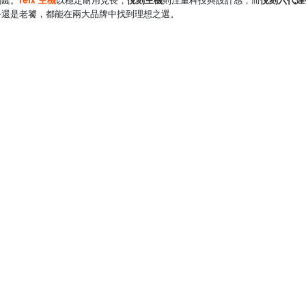
relx 主機
悅刻主機
悅刻六代煙
關鍵。
以穩定耐用見長，
則注重科技與設計感；而
手還是老饕，都能在兩大品牌中找到理想之選。