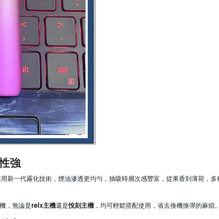
性強
採用新一代霧化技術，煙油滲透更均勻，抽吸時層次感豐富，從果香到薄荷，多
relx主機
悅刻主機
機，無論是
還是
，均可輕鬆搭配使用，省去換機換彈的麻煩