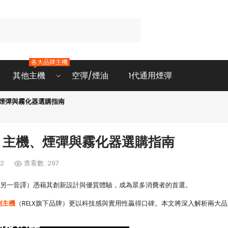
各大品牌主機
其他主機
空彈/煙油
1代通用煙彈
、煙彈與霧化器選購指南
析：主機、煙彈與霧化器選購指南
42
查看數: 297
x的另一音譯）憑藉其創新設計與優質體驗，成為眾多消費者的首選。
刻主機
（RELX旗下品牌）更以科技感與實用性贏得口碑。本文將深入解析兩大