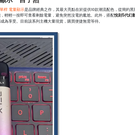
電量顯示一目了然
器單桿 電量顯示
是品牌經典之作，其最大亮點在於提供10款潮流配色，從簡約黑
悅刻5代幻
能，輕輕一按即可查看剩餘電量，避免突然沒電的尷尬。此外，搭配
都成為享受。目前該系列主機大量現貨，購買便捷無需等待。