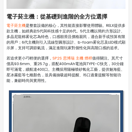
電子菸主機：從基礎到進階的全方位選擇
電子菸主機
是整套設備的核心，其性能直接影響使用體驗。RELX提供多
款主機，如經典款5代與科技感十足的6代。5代主機以簡約方形設計、
多晶尼龍棉雾化芯為特色，口感順滑且價格親民，適合新手或預算有限
的用戶；6代主機則引入流線型圓形設計、b-foam雾化芯及LED模式顯
示屏，支持可調節氣流，滿足進階玩家對個性化與高階口感的追求。
若追求更小巧輕便的選擇，
SP2S 思博瑞 主機 煙桿
值得關注。其尺寸
僅高93.6mm、重25.7g，搭配400mAh電池與TYPE-C快充，30分鐘
即可滿電，續航達400口。主機採用陽極噴砂氧化工藝，提供魅海藍、
星冰霧藍等七種顏色，並具備抽吸超時提醒、15口過量提醒等智能功
能，兼顧時尚與實用性。