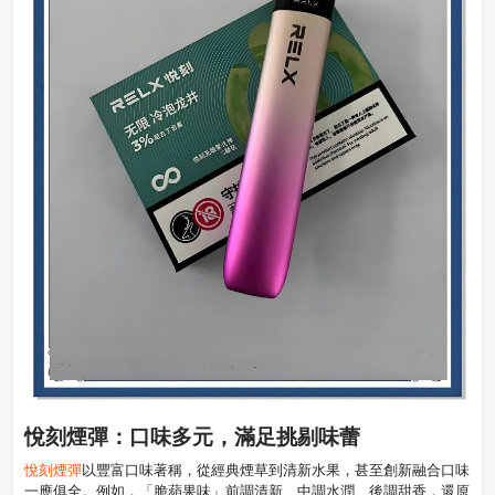
悅刻煙彈：口味多元，滿足挑剔味蕾
悅刻煙彈
以豐富口味著稱，從經典煙草到清新水果，甚至創新融合口味
一應俱全。例如，「脆蘋果味」前調清新、中調水潤、後調甜香，還原