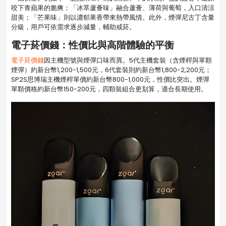
咬下青蘋果的脆爽；「冰萃蘆薈味」融合蘆薈、薄荷與葡萄，入口清涼
甜美；「芒果味」則以濃郁果香帶來熱帶風情。此外，煙彈尼古丁含量
分級，用戶可依需求逐步減量，輔助戒菸。
電子菸價錢：性價比與高階體驗的平衡
電子菸價錢
因主機型號與煙彈口味而異。5代主機套裝（含煙桿與單顆
煙彈）約新台幣1,200-1,500元，6代套裝則約新台幣1,800-2,200元；
SP2S思博瑞主機煙桿單價約新台幣800-1,000元，性價比突出。煙彈
單顆價格約新台幣150-200元，四顆裝組合更划算，適合長期使用。