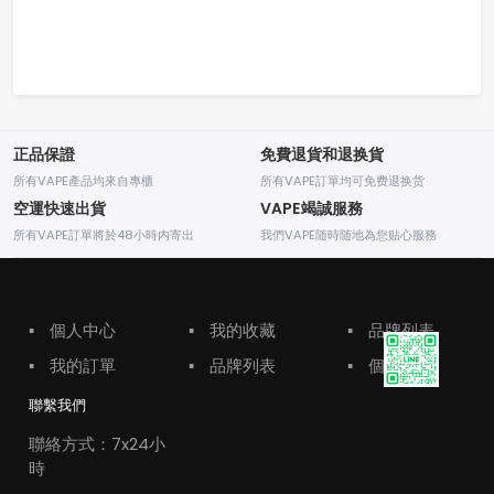
正品保證
免費退貨和退换貨
所有VAPE產品均來自專櫃
所有VAPE訂單均可免费退换货
空運快速出貨
VAPE竭誠服務
所有VAPE訂單將於48小時内寄出
我們VAPE随時随地為您贴心服務
▪
個人中心
▪
我的收藏
▪
品牌列表
▪
我的訂單
▪
品牌列表
▪
個人中心
聯繫我們
聯絡方式：7x24小
時