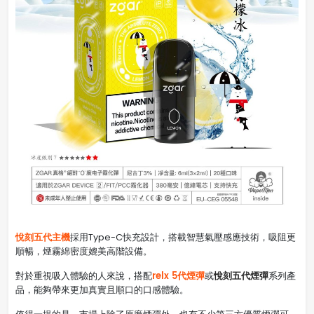
悅刻五代主機
採用Type-C快充設計，搭載智慧氣壓感應技術，吸阻更
順暢，煙霧綿密度媲美高階設備。
relx 5代煙彈
悅刻五代煙彈
對於重視吸入體驗的人來說，搭配
或
系列產
品，能夠帶來更加真實且順口的口感體驗。