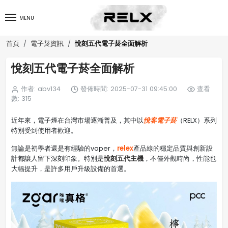
MENU
悅刻五代電子菸全面解析
首頁
電子菸資訊
悅刻五代電子菸全面解析
作者: abv134
發佈時間: 2025-07-31 09:45:00
查看
數: 315
悅客電子菸
近年來，電子煙在台灣市場逐漸普及，其中以
（RELX）系列
特別受到使用者歡迎。
relex
無論是初學者還是有經驗的vaper，
產品線的穩定品質與創新設
悅刻五代主機
計都讓人留下深刻印象。特別是
，不僅外觀時尚，性能也
大幅提升，是許多用戶升級設備的首選。