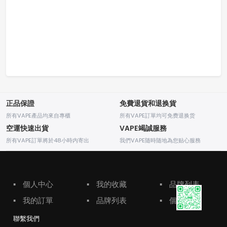
正品保證
免費退貨和退换貨
所有VAPE產品均來自專櫃
所有VAPE訂單均可免费退换货
空運快速出貨
VAPE竭誠服務
所有VAPE訂單將於48小時内寄出
我們VAPE随時随地為您贴心服務
▪
個人中心
▪
我的收藏
▪
品牌列表
▪
我的訂單
▪
品牌列表
▪
個人中心
聯繫我們