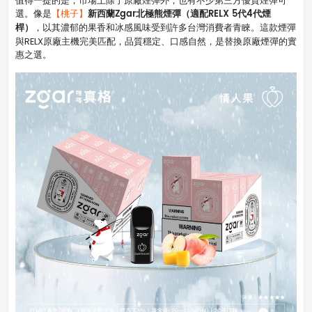
值得一提的是，市場上除了原廠煙彈外，也有不少第三方優質煙彈可
新西蘭Zgar北極熊煙彈（適配RELX 5代4代煙
選。像是
【桃子】
桿）
，以其濃郁的果香和冰感風味受到許多台灣消費者青睞。這款煙彈
與RELX原廠主機完美匹配，品質穩定、口感自然，是替換原廠煙彈的實
惠之選。