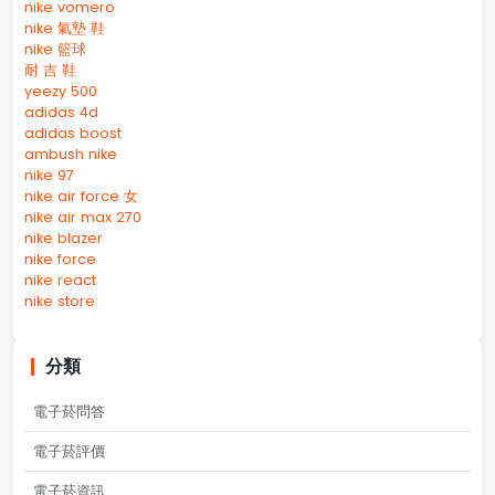
nike vomero
nike 氣墊 鞋
nike 籃球
耐 吉 鞋
yeezy 500
adidas 4d
adidas boost
ambush nike
nike 97
nike air force 女
nike air max 270
nike blazer
nike force
nike react
nike store
分類
電子菸問答
電子菸評價
電子菸資訊