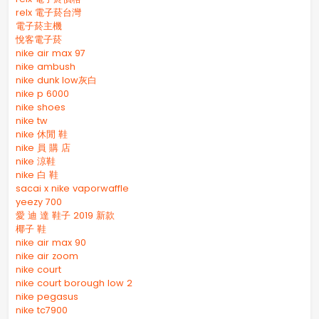
relx 電子菸台灣
電子菸主機
悅客電子菸
nike air max 97
nike ambush
nike dunk low灰白
nike p 6000
nike shoes
nike tw
nike 休閒 鞋
nike 員 購 店
nike 涼鞋
nike 白 鞋
sacai x nike vaporwaffle
yeezy 700
愛 迪 達 鞋子 2019 新款
椰子 鞋
nike air max 90
nike air zoom
nike court
nike court borough low 2
nike pegasus
nike tc7900